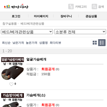
카테고리
검색
로그인
마이페이지
장바구니
관심상품
침구실용품
베드/베개관련상품
최신순
낮은가격
높은가격
상품명
최다리뷰
1 - 20
얼굴가슴베개
상품가 :
회원공개
(0)
적립금 :
150원
0
가슴베개(소)
상품가 :
회원공개
(0)