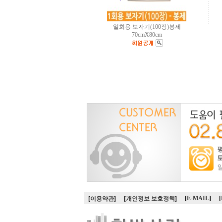
일회용 보자기(100장)봉제
70cmX80cm
[
E-MAIL
]
[
[
이용약관
]
[
개인정보 보호정책
]