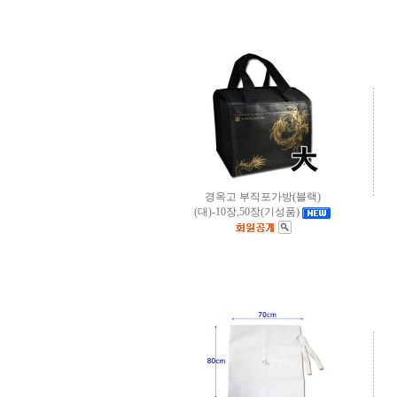
경옥고 부직포가방(블랙)
(대)-10장,50장(기성품)