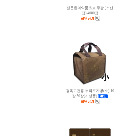
전문한의약품초코 무광 (스탠
딩) 4000장
경옥고전용 부직포가방(소)-10
장,50장(기성품)