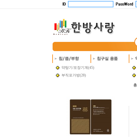
약탕기/포장기계(45)
부직포가방(28)
총