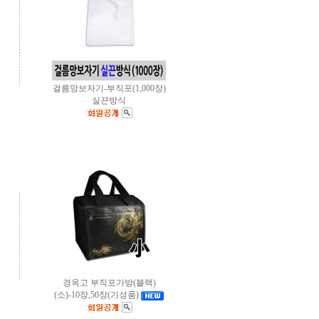
걸름망보자기-부직포(1,000장)
실끈방식
경옥고 부직포가방(블랙)
(소)-10장,50장(기성품)