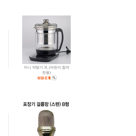
미니 약탕기 3L (어린이 첩약
전용)