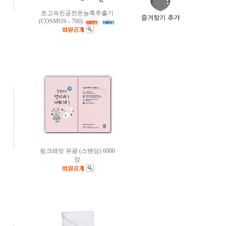
초고속진공전온농축추출기
(COSMOS - 700)
핑크래빗 유광 (스탠딩) 6000
장