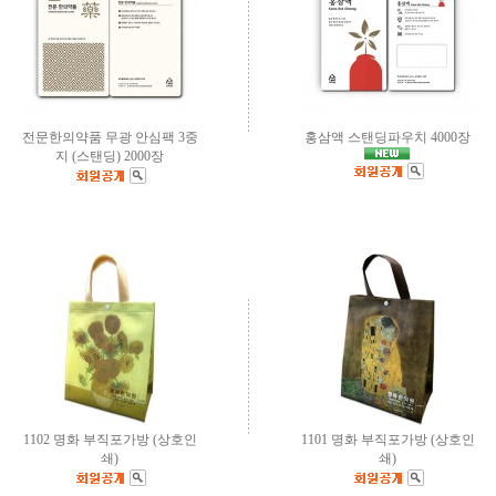
전문한의약품 무광 안심팩 3중
홍삼액 스탠딩파우치 4000장
지 (스탠딩) 2000장
1102 명화 부직포가방 (상호인
1101 명화 부직포가방 (상호인
쇄)
쇄)