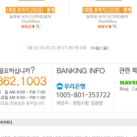
일회용 보자기(200장)봉제
일회용 보자기(250장)봉제
55cmX60cm
50cmX60cm
[1]
[2]
[3]
[4]
[5]
[6]
[7]
[8]
[9]
[10]
[다음]
[끝]
HOME
]