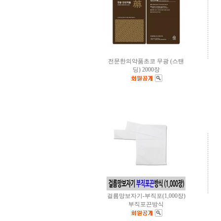
전문한의약품초코 무광 (스탠
딩) 2000장
걸름망보자기-부직포(1,000장)
부직포끈방식