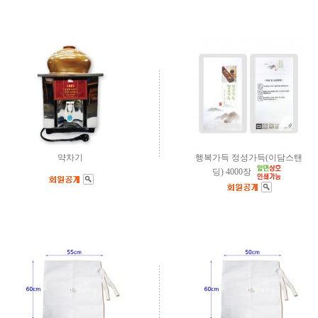
약차기
행복가득 정성가득(이담스탠
딩) 4000장