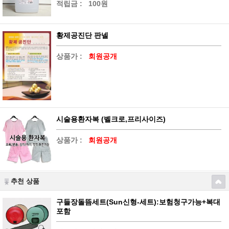
적립금 :
100원
황제공진단 판넬
상품가 :
회원공개
시술용환자복 (벨크로,프리사이즈)
상품가 :
회원공개
추천 상품
구들장돌뜸세트(Sun신형-세트):보험청구가능+복대
포함