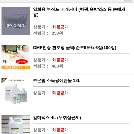
일회용 부직포 베개커버 (병원,숙박업소 등 솜베개
용)
상품가 :
회원공개
적립금 :
350원
GMP인증 환포장 금박(순도99%)-6절(100장)
상품가 :
회원공개
적립금 :
400원
조은팜 소독용에탄올 18L
상품가 :
회원공개
감마덱스 4L (무취살균제)
상품가 :
회원공개