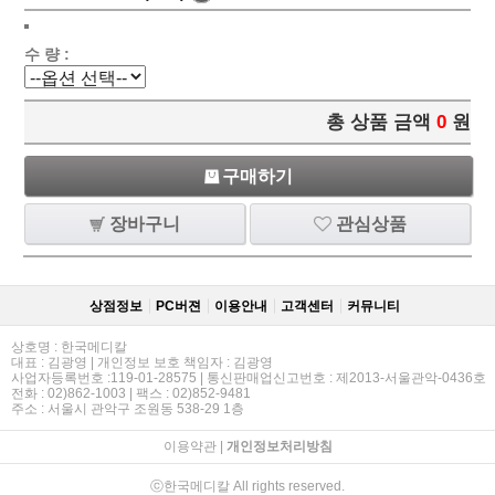
수 량 :
총 상품 금액
0
원
구매하기
장바구니
관심상품
상점정보
PC버젼
이용안내
고객센터
커뮤니티
상호명 : 한국메디칼
대표 : 김광영 | 개인정보 보호 책임자 : 김광영
사업자등록번호 :119-01-28575 | 통신판매업신고번호 : 제2013-서울관악-0436호
전화 : 02)862-1003 | 팩스 : 02)852-9481
주소 : 서울시 관악구 조원동 538-29 1층
이용약관
|
개인정보처리방침
ⓒ한국메디칼 All rights reserved.