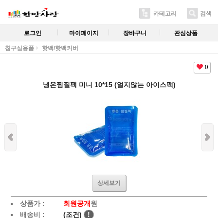
카테고리
검색
로그인
마이페이지
장바구니
관심상품
침구실용품
핫백/핫백커버
0
냉온찜질팩 미니 10*15 (얼지않는 아이스팩)
상세보기
상품가 :
회원공개
원
배송비 :
(조건)
!