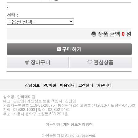
선택 :
총 상품 금액
0
원
구매하기
장바구니
관심상품
상점정보
PC버젼
이용안내
고객센터
커뮤니티
상호명 : 한국메디칼
대표 : 김광영 | 개인정보 보호 책임자 : 김광영
사업자등록번호 :119-01-28575 | 통신판매업신고번호 : 제2013-서울관악-0436호
전화 : 02)862-1003 | 팩스 : 02)852-9481
주소 : 서울시 관악구 조원동 538-29 1층
이용약관
|
개인정보처리방침
ⓒ한국메디칼 All rights reserved.