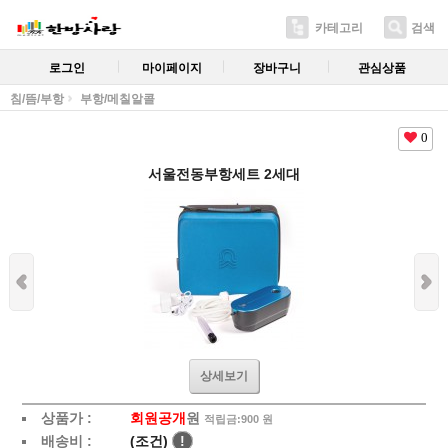
카테고리
검색
로그인
마이페이지
장바구니
관심상품
침/뜸/부항
부항/메칠알콜
0
서울전동부항세트 2세대
상세보기
상품가 :
회원공개
원
적립금:900 원
배송비 :
(조건)
!