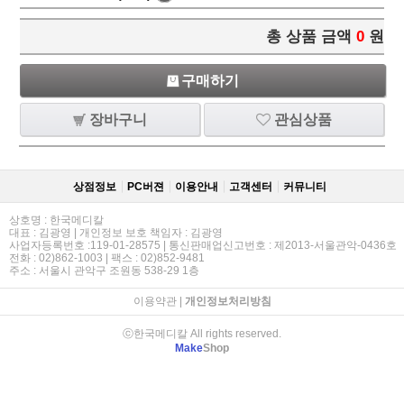
총 상품 금액
0
원
구매하기
장바구니
관심상품
상점정보
PC버젼
이용안내
고객센터
커뮤니티
상호명 : 한국메디칼
대표 : 김광영 | 개인정보 보호 책임자 : 김광영
사업자등록번호 :119-01-28575 | 통신판매업신고번호 : 제2013-서울관악-0436호
전화 : 02)862-1003 | 팩스 : 02)852-9481
주소 : 서울시 관악구 조원동 538-29 1층
이용약관
|
개인정보처리방침
ⓒ한국메디칼 All rights reserved.
Make
Shop