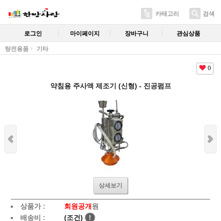
카테고리
검색
로그인
마이페이지
장바구니
관심상품
탕전용품
기타
0
약침용 주사액 제조기 (신형) - 진공펌프
상세보기
상품가 :
회원공개
원
배송비 :
(조건)
!