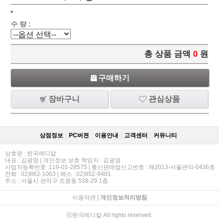
수 량 :
총 상품 금액
0
원
구매하기
장바구니
관심상품
상점정보
PC버젼
이용안내
고객센터
커뮤니티
상호명 : 한국메디칼
대표 : 김광영 | 개인정보 보호 책임자 : 김광영
사업자등록번호 :119-01-28575 | 통신판매업신고번호 : 제2013-서울관악-0436호
전화 : 02)862-1003 | 팩스 : 02)852-9481
주소 : 서울시 관악구 조원동 538-29 1층
이용약관
|
개인정보처리방침
ⓒ한국메디칼 All rights reserved.