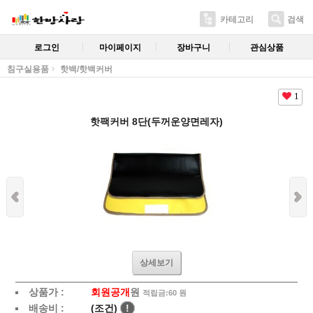
카테고리
검색
로그인
마이페이지
장바구니
관심상품
침구실용품
핫백/핫백커버
1
핫팩커버 8단(두꺼운양면레자)
상세보기
상품가 :
회원공개
원
적립금:60 원
배송비 :
(조건)
!