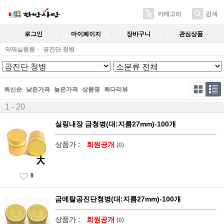
카테고리
검색
로그인
마이페이지
장바구니
관심상품
약재실용품
공진단 청병
최신순
낮은가격
높은가격
상품명
최다리뷰
1 - 20
실링내장 금청병(대:지름27mm)-100개
상품가 :
회원공개
(0)
0
금메탈공진단청병(대:지름27mm)-100개
상품가 :
회원공개
(0)