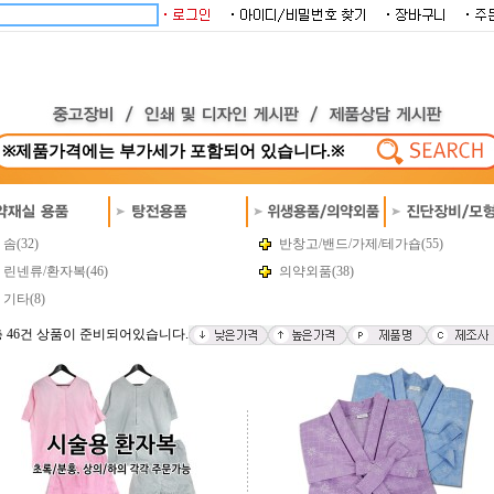
솜(32)
반창고/밴드/가제/테가숍(55)
린넨류/환자복(46)
의약외품(38)
기타(8)
 46건 상품이 준비되어있습니다.