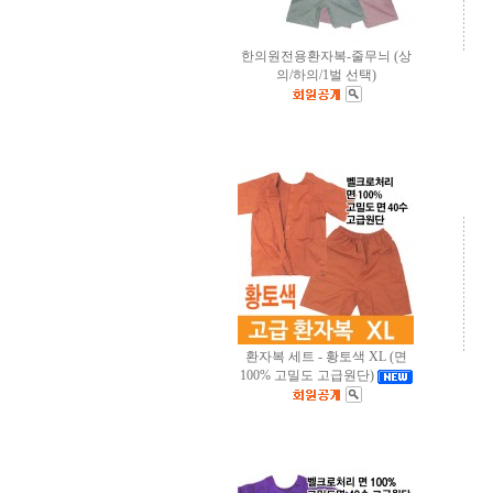
한의원전용환자복-줄무늬 (상
의/하의/1벌 선택)
환자복 세트 - 황토색 XL (면
100% 고밀도 고급원단)