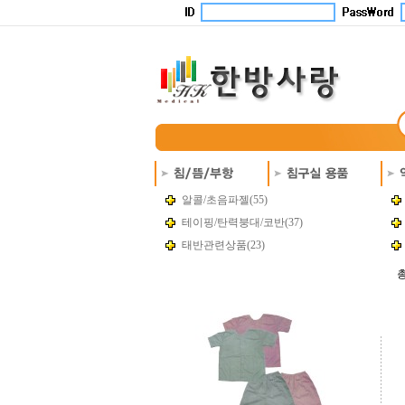
알콜/초음파젤(55)
테이핑/탄력붕대/코반(37)
태반관련상품(23)
총