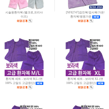
시술용환자복 (벨크로,프리사
[NF82747]검진복/검사복/가운/
이즈)
환자복/병원가운
환자복 세트 - 보라색 M,L (면
환자복 세트 - 보라색 XL (면
100% 고밀도 고급원단)
100% 고밀도 고급원단)