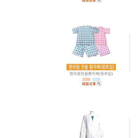
한의원전용환자복(뒷트임)