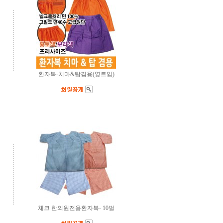
환자복-치마&탑겸용(옆트임)
체크 한의원전용환자복- 10벌