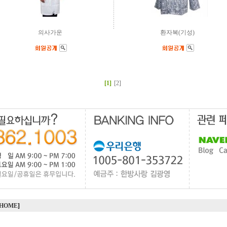
의사가운
환자복(기성)
[1]
[2]
HOME
]