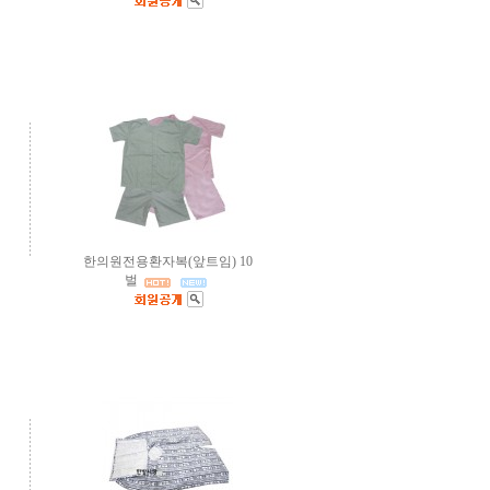
한의원전용환자복(앞트임) 10
벌