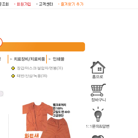
장갑/마스크/설압자/면봉(31)
태반/산삼/녹용(16)