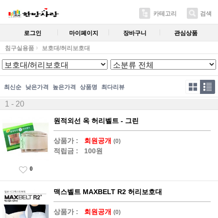
카테고리
검색
로그인
마이페이지
장바구니
관심상품
침구실용품
보호대/허리보호대
최신순
낮은가격
높은가격
상품명
최다리뷰
1 - 20
원적외선 옥 허리벨트 - 그린
상품가 :
회원공개
(0)
적립금 :
100원
0
맥스벨트 MAXBELT R2 허리보호대
상품가 :
회원공개
(0)